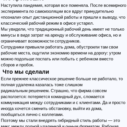
Наступила пандемия, которая все поменяла. После всемирного
эксперимента по самоизоляции все вдруг принудительно
«познали» опыт дистанционной работы и пришли к выводу, что
классический рабочий режим в офисе устарел.
Мы увидели, что традиционный рабочий день имеет не только
минусы в виде затрат на аренду и обслуживание офиса, но и
ограничивает возможности сотрудников.
Сотрудники привыкли работать дома, обустроили там свои
рабочие места, ощутили экономию времени на дорогу: утром
можно подольше поспать или побыть с ребенком вместо
сборов и пробок.
Что мы сделали
Если прежнее классическое решение больше не работало, то
полная удаленка казалась тоже слишком
радикальным решением. Страшно, что фирма совсем
расползется: потеряется командный дух, сломается
коммуникация между сотрудниками и с клиентами. Да и просто
иногда хочется сменить обстановку, выйти из дома,
пообщаться лично с коллегами.
Поэтому мы стали внедрять гибридный стиль работы — это
микс между полной удаленкой и очным форматом. Рабочая