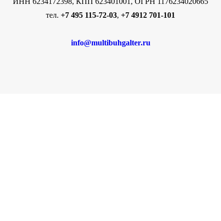
ИНН 6234172398, КПП 623401001, ОГРН 1176234020665
тел.
+7 495 115-72-03
,
+7 4912 701-101
info@multibuhgalter.ru