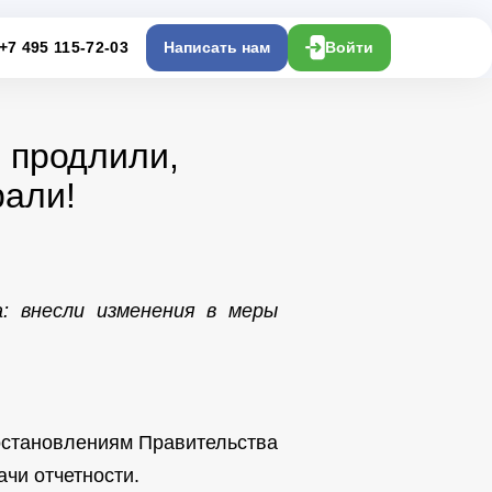
+7 495 115-72-03
Написать нам
Войти
 продлили,
рали!
: внесли изменения в меры
остановлениям Правительства
чи отчетности.