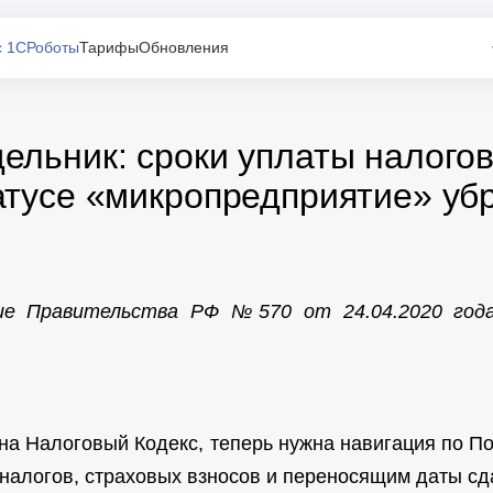
с 1С
Роботы
Тарифы
Обновления
ельник: сроки уплаты налогов
атусе «микропредприятие» уб
ие Правительства РФ №570 от 24.04.2020 года
на Налоговый Кодекс, теперь нужна навигация по П
алогов, страховых взносов и переносящим даты сда