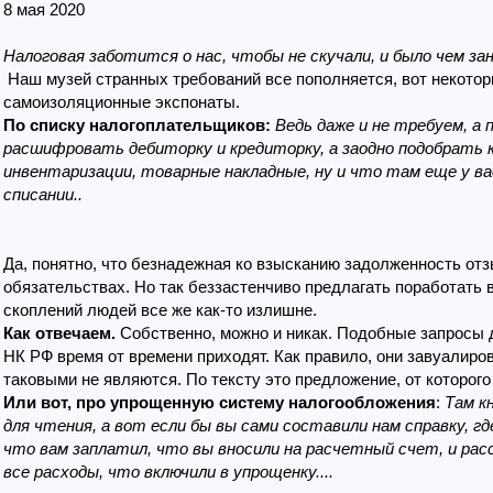
8 мая 2020
Налоговая заботится о нас, чтобы не скучали, и было чем зан
Наш музей странных требований все пополняется, вот некото
самоизоляционные экспонаты.
По списку налогоплательщиков:
Ведь даже и не требуем, а
расшифровать дебиторку и кредиторку, а заодно подобрать к
инвентаризации, товарные накладные, ну и что там еще у ва
списании..
Да, понятно, что безнадежная ко взысканию задолженность от
обязательствах. Но так беззастенчиво предлагать поработать 
скоплений людей все же как-то излишне.
Как отвечаем.
Собственно, можно и никак. Подобные запросы 
НК РФ время от времени приходят. Как правило, они завуалиро
таковыми не являются. По тексту это предложение, от которого
Или вот, про упрощенную систему налогообложения
:
Там к
для чтения, а вот если бы вы сами составили нам справку, г
что вам заплатил, что вы вносили на расчетный счет, и рас
все расходы, что включили в упрощенку....