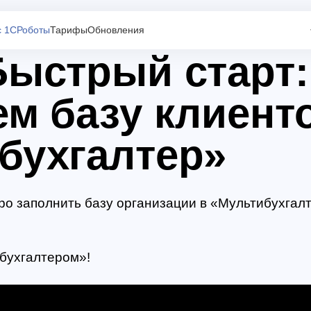
с 1С
Роботы
Тарифы
Обновления
Быстрый старт:
ем базу клиент
бухгалтер»
ро заполнить базу организации в «Мультибухгал
бухгалтером»!