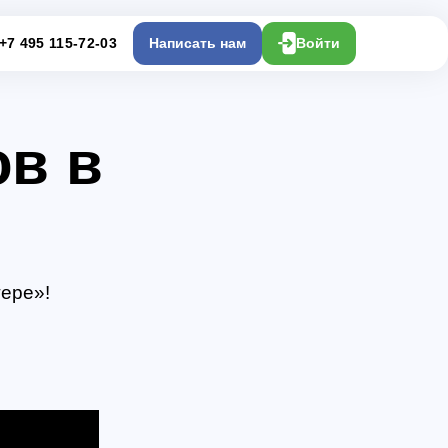
+7 495 115-72-03
Написать нам
Войти
ов в
тере»!